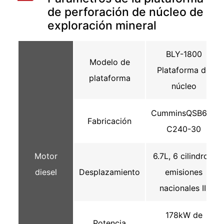
de perforación de núcleo de
exploración mineral
BLY-1800
Modelo de
Plataforma de
plataforma
núcleo
CumminsQSB6.7-
Fabricación
C240-30
Motor
6.7L, 6 cilindros,
diesel
Desplazamiento
emisiones
nacionales III
178kW de
Potencia