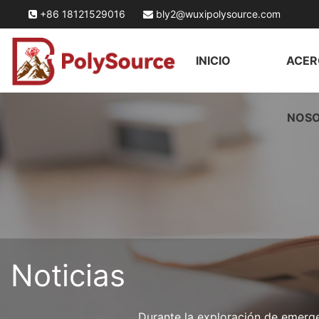
+86 18121529016
bly2@wuxipolysource.com
INICIO
ACER
NOS
Noticias
Durante la exploración de emerge