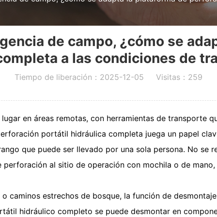
rgencia de campo, ¿cómo se adapt
 completa a las condiciones de t
Tiempo de liberación：2025-12-05 Visitas：259
lugar en áreas remotas, con herramientas de transporte q
perforación portátil hidráulica completa juega un papel cla
n rango que puede ser llevado por una sola persona. No se r
 perforación al sitio de operación con mochila o de mano,
o caminos estrechos de bosque, la función de desmontaje 
ortátil hidráulico completo se puede desmontar en compone