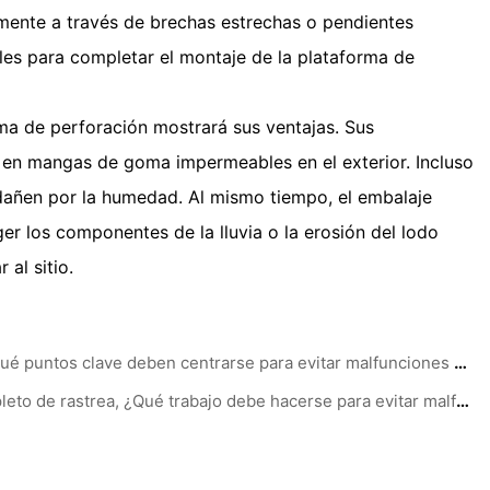
mente a través de brechas estrechas o pendientes
ples para completar el montaje de la plataforma de
ma de perforación mostrará sus ventajas. Sus
s en mangas de goma impermeables en el exterior. Incluso
dañen por la humedad. Al mismo tiempo, el embalaje
er los componentes de la lluvia o la erosión del lodo
al sitio.
Anterior：Para el mantenimiento del sistema de alimentación de la plataforma de perforación portátil hidráulica completa, ¿qué puntos clave deben centrarse para evitar malfunciones de campo?
Siguiente：Para el mantenimiento de los componentes de rastrea de la plataforma de perforación de núcleo hidráulico completo de rastrea, ¿Qué trabajo debe hacerse para evitar malfunciones?