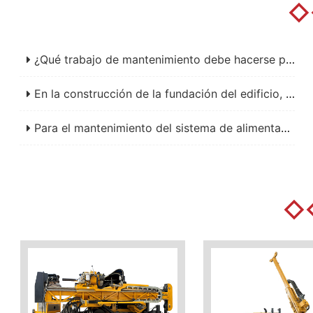
◇
¿Qué trabajo de mantenimiento debe hacerse para los componentes de sellado de tubería de perforación de la plataforma de perforación RC para evitar fallos de construcción?
En la construcción de la fundación del edificio, ¿cómo maneja la plataforma de perforación de circulación inversa diferentes tipos de suelos de fundación?
Para el mantenimiento del sistema de alimentación de la plataforma de perforación portátil hidráulica completa, ¿qué puntos clave deben centrarse para evitar malfunciones de campo?
◇