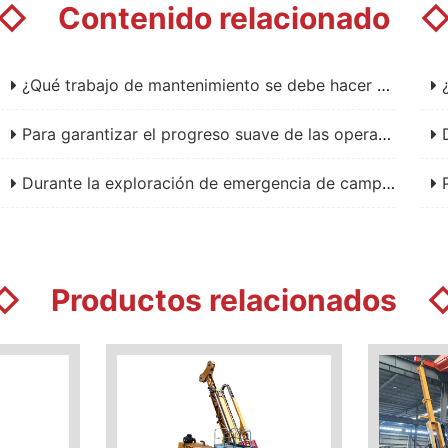
◇
Contenido relacionado
¿Qué trabajo de mantenimiento se debe hacer para el compresor de aire de la plataforma de perforación de circulación inversa de aire para garantizar una construcción estable?
¿Qué 
Para garantizar el progreso suave de las operaciones de exploración, ¿qué trabajo de mantenimiento debe hacerse para las tuberías de perforación del equipo de perforación de núcleo tipo rastreo?
Duran
Durante la exploración de emergencia de campo, ¿cómo se adapta la plataforma de perforación portátil hidráulica completa a las condiciones de transporte limitadas?
Para 
◇
Productos relacionados