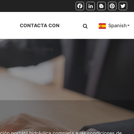
Facebook
LinkedIn
Blogger
Pinterest
Twitt
CONTACTA CON
Spanish
NOSOTROS
ón portátil hidráulica completa a las condiciones de