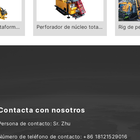
XZHP-LD1000A plataforma de taladro de núcleo
Perforador de núcleo totalmente hidráulico XZCR-N18A
Contacta con nosotros
Persona de contacto: Sr. Zhu
Número de teléfono de contacto: +86 18121529016