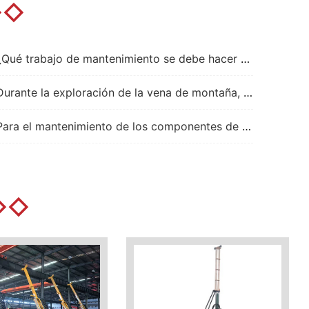
◇◇
trabajo de mantenimiento se debe hacer para el sistema de circulación de lodo de la plataforma de perforación de circulación inversa para garantizar una construcción estable?
te la exploración de la vena de montaña, ¿cómo aborda la plataforma de perforación de núcleos tipo rastra los desafíos operacionales causados por un terreno complejo?
el mantenimiento de los componentes de rastrea de la plataforma de perforación de núcleo hidráulico completo de rastrea, ¿Qué trabajo debe hacerse para evitar malfunciones?
◇◇