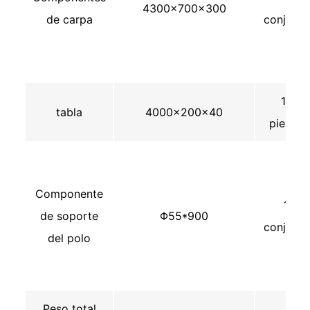
4300×700×300
de carpa
conjunto
17
tabla
4000×200×40
piezas
Componente
1
de soporte
Φ55*900
conjunto
del polo
Peso total