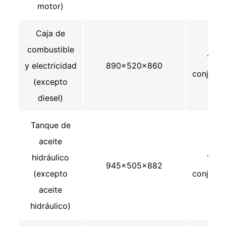
motor)
Caja de
combustible
1
y electricidad
890×520×860
conjunto
(excepto
diesel)
Tanque de
aceite
hidráulico
1
945×505×882
(excepto
conjunto
aceite
hidráulico)