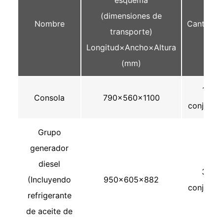
(dimensiones de
Nombre
Cantidad
transporte)
Longitud×Ancho×Altura
(mm)
1
Consola
790×560×1100
conjunto
Grupo
generador
diesel
3
(Incluyendo
950×605×882
conjunto
refrigerante
de aceite de