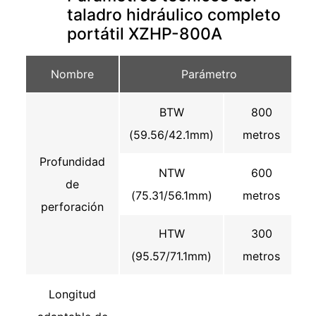
taladro hidráulico completo
portátil XZHP-800A
Nombre
Parámetro
BTW
800
(59.56/42.1mm)
metros
Profundidad
NTW
600
de
(75.31/56.1mm)
metros
perforación
HTW
300
(95.57/71.1mm)
metros
Longitud