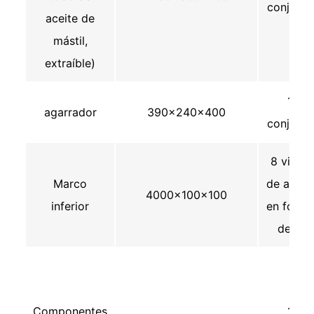
conjunto
aceite de
mástil,
extraíble)
1
agarrador
390×240×400
conjunto
8 vigas
Marco
de acero
4000×100×100
inferior
en forma
de H
Componentes
1