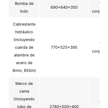
Bomba de
1
690×640×350
lodo
conjunto
Cabrestante
hidráulico
(incluyendo
1
cuerda de
770×525×395
conjunto
alambre de
acero de
8mm, 850m)
Marco de
cama
(incluyendo
1
tubo de
2760×500×400